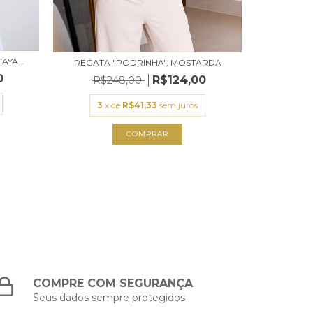
AYA...
REGATA "PODRINHA", MOSTARDA
REGATA 
0
R$124,00
R$248,00
3
x de
R$41,33
sem juros
3
x
COMPRAR
COMPRE COM SEGURANÇA
Seus dados sempre protegidos