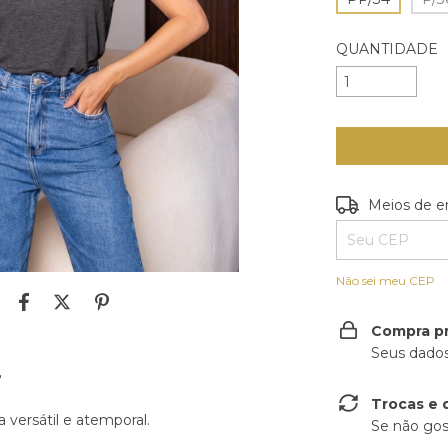
QUANTIDADE
Entregas para o
Meios de e
Não sei meu CEP
Compra p
Seus dados
”
Trocas e 
 versátil e atemporal.
Se não gos