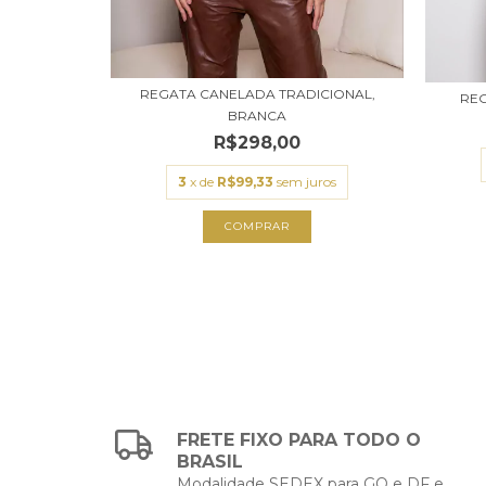
REGATA CANELADA TRADICIONAL,
 WHITE
REG
BRANCA
R$298,00
uros
3
x de
R$99,33
sem juros
COMPRAR
FRETE FIXO PARA TODO O
BRASIL
Modalidade SEDEX para GO e DF e