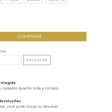
 CEP:
ALTERAR CEP
nvio
CALCULAR
rotegida
 cuidados durante toda a compra.
devoluções
tar, você pode trocar ou devolver.