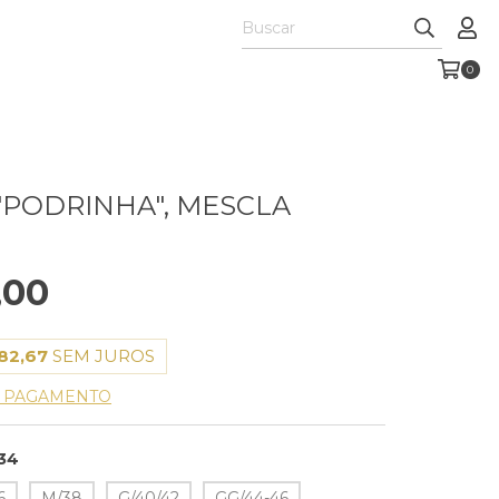
0
"PODRINHA", MESCLA
,00
82,67
SEM JUROS
E PAGAMENTO
34
6
M/38
G/40/42
GG/44-46