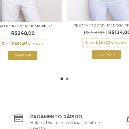
REGATA "PODRINHA", ROSA PIT
ATA "BELLA", AZUL MARINHO
R$124,0
R$248,00
R$248,00
3
x de
R$41,33
sem juros
3
x de
R$82,67
sem juros
COMPRAR
COMPRAR
PAGAMENTO RÁPIDO
Boleto, Pix, Transferência, Debito e
Crédito.