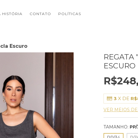
 HISTÓRIA
CONTATO
POLÍTICAS
cla Escuro
REGATA 
ESCURO
R$248
3
X DE
R$
VER MEIOS D
TAMANHO:
PP/
PP/34
P/3