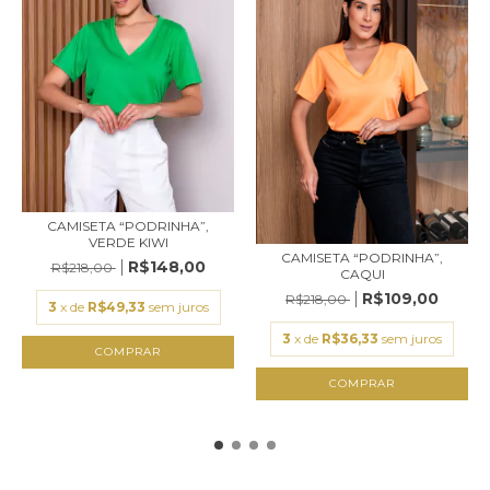
CAMISETA “PODRINHA”,
VERDE KIWI
CAMISETA “PODRINHA”,
R$148,00
R$218,00
CAQUI
R$109,00
R$218,00
3
x de
R$49,33
sem juros
3
x de
R$36,33
sem juros
COMPRAR
COMPRAR