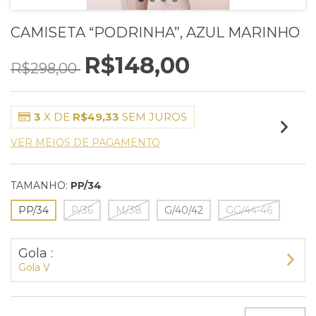
CAMISETA “PODRINHA”, AZUL MARINHO
R$148,00
R$298,00
3
X DE
R$49,33
SEM JUROS
VER MEIOS DE PAGAMENTO
TAMANHO:
PP/34
PP/34
P/36
M/38
G/40/42
GG/44-46
Gola :
Gola V