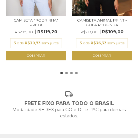
CAMISETA "PODRINHA",
CAMISETA ANIMAL PRINT -
PRETA
GOLA REDONDA
R$119,20
R$109,00
R$298,00
R$218,00
3
x de
R$39,73
sem juros
3
x de
R$36,33
sem juros
COMPRAR
COMPRAR
FRETE FIXO PARA TODO O BRASIL
Modalidade SEDEX para GO e DF e PAC para demais
estados.